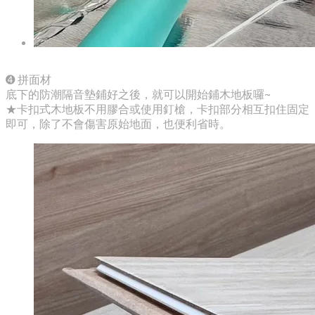
➍ 拼面材
底下的防潮隔音墊鋪好之後，就可以開始鋪木地板囉~
★卡扣式木地板不用膠合或使用釘槍，卡扣部分相互扣住固定
即可，除了不會傷害原始地面，也便利省時。