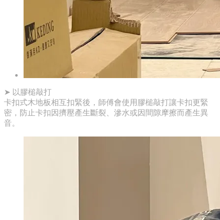
➤ 以膠槌敲打
卡扣式木地板相互扣緊後，師傅會使用膠槌敲打讓卡扣更緊
密，防止卡扣因擠壓產生斷裂、滲水或因間隙摩擦而產生異
音。