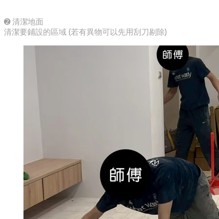
➋ 清潔地面
清潔要鋪設的區域 (若有異物可以先用刮刀剔除)