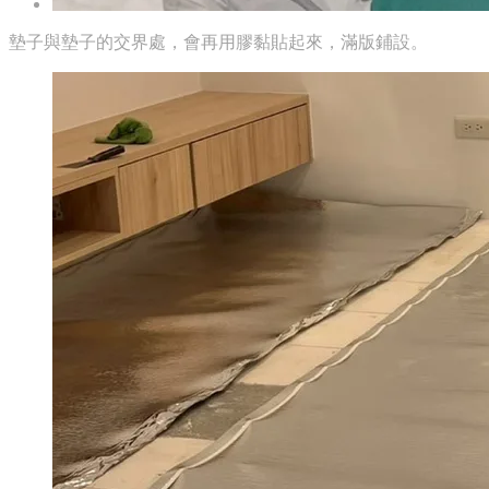
​墊子與墊子的交界處，會再用膠黏貼起來，滿版鋪設。