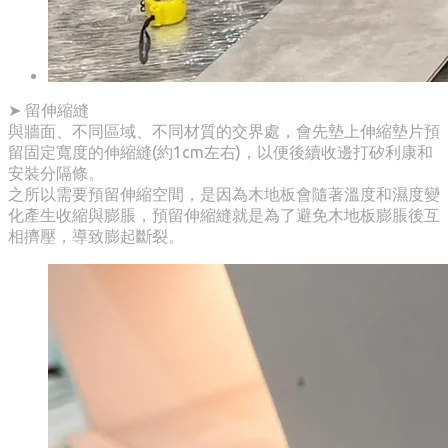
​➤ 留伸縮縫
與牆面、不同區域、不同材質的交界處，會先墊上伸縮墊片預
留固定寬度的伸縮縫(約1cm左右)，以便後續收邊打矽利康和
安裝分隔條。
之所以需要預留伸縮空間，是因為木地板會隨著溫度和濕度變
化產生收縮與膨脹，預留伸縮縫就是為了避免木地板膨脹後互
相擠壓，導致膨起斷裂。