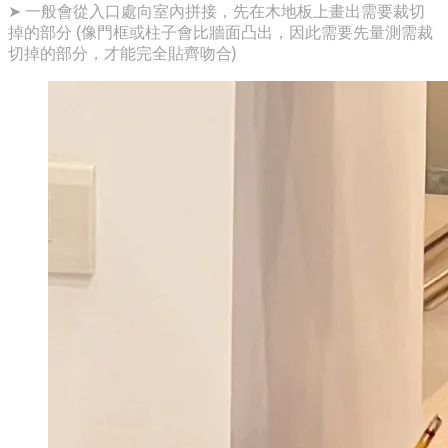
➤ 一般會從入口處向室內拼接，先在木地板上畫出需要裁切
掉的部分 (像門框或柱子會比牆面凸出，因此需要先量測需裁
切掉的部分，才能完全貼齊吻合)