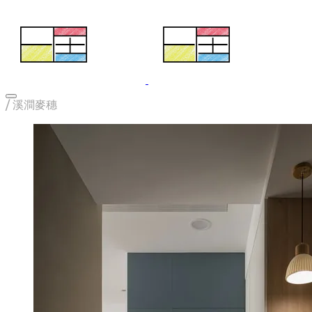
/ 溪澗麥穗