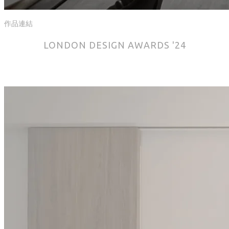
作品連結
LONDON DESIGN AWARDS '24