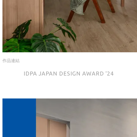
作品連結
IDPA JAPAN DESIGN AWARD '24