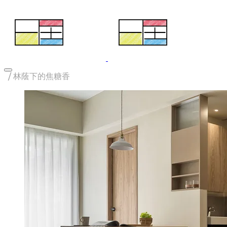
/
林蔭下的焦糖香​