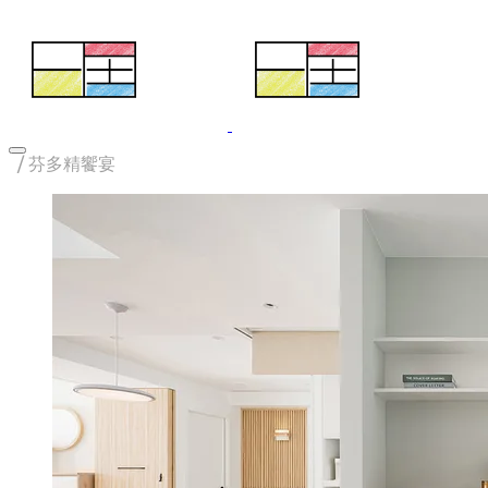
/
芬多精饗宴